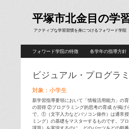
平塚市北金目の学
アクティブな学習習慣を身につけるフォワード学院
メ
コ
フォワード学院の特徴
各学年の指導方針
ン
イ
テ
ン
ン
ビジュアル・プログラ
ツ
メ
へ
ニ
ス
対象：小学生
キ
ュ
新学習指導要領において「情報活用能力」の育
ッ
の習得 ②プログラミング的思考の育成 が掲
ー
プ
で、①（文字入力などパソコン操作）は通常授
ミング）の基礎をマスターするものです。プロ
課題）を実現するのに、どのパーツをどの順番